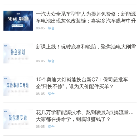
一汽大众全系车型非人为损坏免费修；新能源
车电池出现灰色改装链；嘉实多汽车膜与中升
集团达成合作丨AC早报
08-05
综合
新课上线！玩转底盘和轮胎，聚焦油电大刚需
08-05
综合
10个奥迪大灯就能换台新Q7：保司怒批车
企“只换不修”，谁为天价配件买单？
08-05
综合
花几万学新能源技术、熬到凌晨3点搞流量…
大家都在拼命学，到底谁赚钱了？
08-05
综合