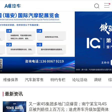
2025（第十届）汽车服务连锁发展论坛暨汽车后市场连锁百强&TOP品牌颁奖典礼
维修保养
汽车新零售
特约专栏
论坛活动
调研
综
最新资讯
又一家4S集团多地门店爆雷；南宁某宝马4S
店被判赔偿上百万元；途虎养车升级加盟商体