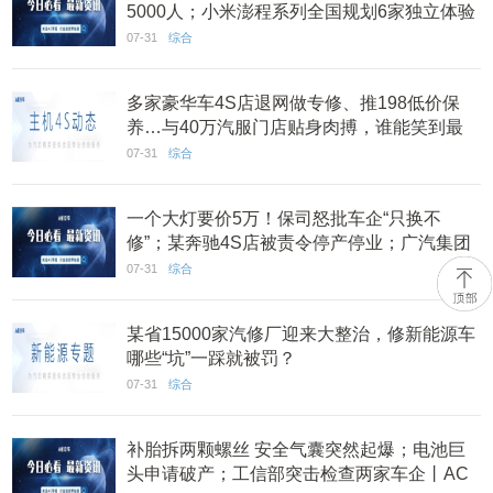
5000人；小米澎程系列全国规划6家独立体验
店丨AC早报
07-31
综合
多家豪华车4S店退网做专修、推198低价保
养…与40万汽服门店贴身肉搏，谁能笑到最
后？
07-31
综合
一个大灯要价5万！保司怒批车企“只换不
修”；某奔驰4S店被责令停产停业；广汽集团
广爱保险经纪获批丨AC早报
07-31
综合
某省15000家汽修厂迎来大整治，修新能源车
哪些“坑”一踩就被罚？
07-31
综合
补胎拆两颗螺丝 安全气囊突然起爆；电池巨
头申请破产；工信部突击检查两家车企丨AC