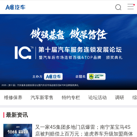
2025（第十届）汽车服务连锁发展论坛暨汽车后市场连锁百强&TOP品牌颁奖典礼
维修保养
汽车新零售
特约专栏
论坛活动
调研
综
最新资讯
又一家4S集团多地门店爆雷；南宁某宝马4S
店被判赔偿上百万元；途虎养车升级加盟商体