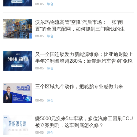
系建设 丨AC早报
08-05
综合
沃尔玛物流高管“空降”汽后市场：一张“闲
置”的全国汽配网，如何抓到三门赚钱的生
意？
08-05
综合
又一全国连锁发力新能源维修；比亚迪财险上
半年净利暴增超280%；新能源汽车告别“免税
时代” 丨AC早报
08-05
综合
三个区域九个动作，把轮胎专业感做出来
08-05
综合
赚5000元换来5年牢狱，多位汽修工因刷ECU
被立案判刑，这车到底怎么修？
08-05
综合