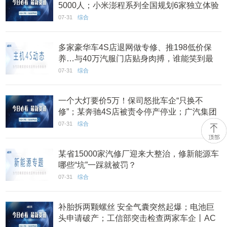
5000人；小米澎程系列全国规划6家独立体验
店丨AC早报
07-31
综合
多家豪华车4S店退网做专修、推198低价保
养…与40万汽服门店贴身肉搏，谁能笑到最
后？
07-31
综合
一个大灯要价5万！保司怒批车企“只换不
修”；某奔驰4S店被责令停产停业；广汽集团
广爱保险经纪获批丨AC早报
07-31
综合
某省15000家汽修厂迎来大整治，修新能源车
哪些“坑”一踩就被罚？
07-31
综合
补胎拆两颗螺丝 安全气囊突然起爆；电池巨
头申请破产；工信部突击检查两家车企丨AC