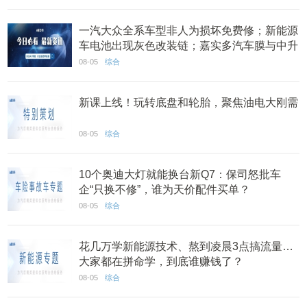
一汽大众全系车型非人为损坏免费修；新能源
车电池出现灰色改装链；嘉实多汽车膜与中升
集团达成合作丨AC早报
08-05
综合
新课上线！玩转底盘和轮胎，聚焦油电大刚需
08-05
综合
10个奥迪大灯就能换台新Q7：保司怒批车
企“只换不修”，谁为天价配件买单？
08-05
综合
花几万学新能源技术、熬到凌晨3点搞流量…
大家都在拼命学，到底谁赚钱了？
08-05
综合