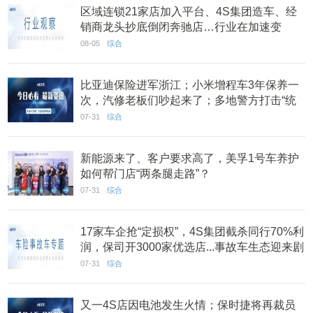
区域连锁21家店加入平台、4S集团造车、经
销商龙头抄底倒闭奔驰店…行业在加速变
迁？|7月看点
08-05
综合
比亚迪保险进军浙江；小米增程车3年保养一
次，汽修老板们吵起来了；多地警方打击“统
筹车险”骗局丨AC早报
07-31
综合
新能源来了、客户要求高了，美孚1号车养护
如何帮门店“两条腿走路”？
07-31
综合
17家车企抢“定损权”，4S集团截杀同行70%利
润，保司开3000家优选店...事故车生态迎来剧
变？
07-31
综合
又一4S店因电池发生火情；保时捷将再裁员