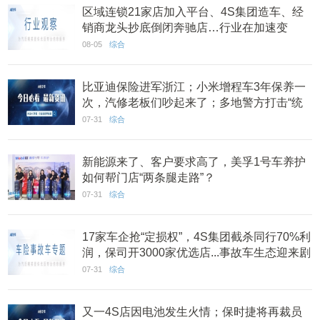
区域连锁21家店加入平台、4S集团造车、经
销商龙头抄底倒闭奔驰店…行业在加速变
迁？|7月看点
08-05
综合
比亚迪保险进军浙江；小米增程车3年保养一
次，汽修老板们吵起来了；多地警方打击“统
筹车险”骗局丨AC早报
07-31
综合
新能源来了、客户要求高了，美孚1号车养护
如何帮门店“两条腿走路”？
07-31
综合
17家车企抢“定损权”，4S集团截杀同行70%利
润，保司开3000家优选店...事故车生态迎来剧
变？
07-31
综合
又一4S店因电池发生火情；保时捷将再裁员