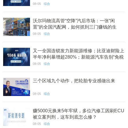
系建设 丨AC早报
08-05
综合
沃尔玛物流高管“空降”汽后市场：一张“闲
置”的全国汽配网，如何抓到三门赚钱的生
意？
08-05
综合
又一全国连锁发力新能源维修；比亚迪财险上
半年净利暴增超280%；新能源汽车告别“免税
时代” 丨AC早报
08-05
综合
三个区域九个动作，把轮胎专业感做出来
08-05
综合
赚5000元换来5年牢狱，多位汽修工因刷ECU
被立案判刑，这车到底怎么修？
08-05
综合