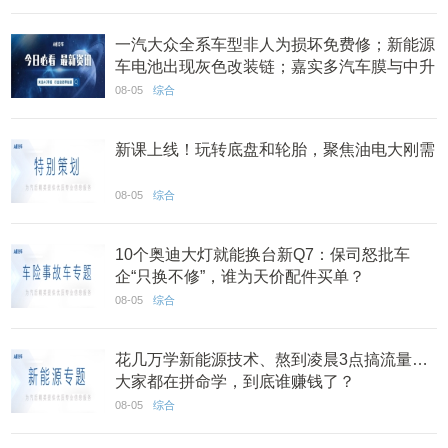
一汽大众全系车型非人为损坏免费修；新能源
车电池出现灰色改装链；嘉实多汽车膜与中升
集团达成合作丨AC早报
08-05
综合
新课上线！玩转底盘和轮胎，聚焦油电大刚需
08-05
综合
10个奥迪大灯就能换台新Q7：保司怒批车
企“只换不修”，谁为天价配件买单？
08-05
综合
花几万学新能源技术、熬到凌晨3点搞流量…
大家都在拼命学，到底谁赚钱了？
08-05
综合