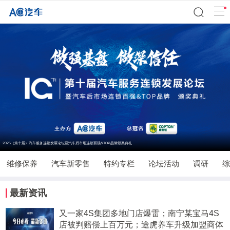
2025（第十届）汽车服务连锁发展论坛暨汽车后市场连锁百强&TOP品牌颁奖典礼
维修保养
汽车新零售
特约专栏
论坛活动
调研
综
最新资讯
又一家4S集团多地门店爆雷；南宁某宝马4S
店被判赔偿上百万元；途虎养车升级加盟商体