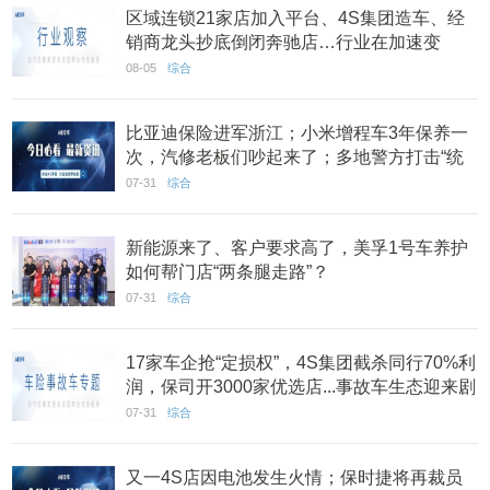
区域连锁21家店加入平台、4S集团造车、经
销商龙头抄底倒闭奔驰店…行业在加速变
迁？|7月看点
08-05
综合
比亚迪保险进军浙江；小米增程车3年保养一
次，汽修老板们吵起来了；多地警方打击“统
筹车险”骗局丨AC早报
07-31
综合
新能源来了、客户要求高了，美孚1号车养护
如何帮门店“两条腿走路”？
07-31
综合
17家车企抢“定损权”，4S集团截杀同行70%利
润，保司开3000家优选店...事故车生态迎来剧
变？
07-31
综合
又一4S店因电池发生火情；保时捷将再裁员