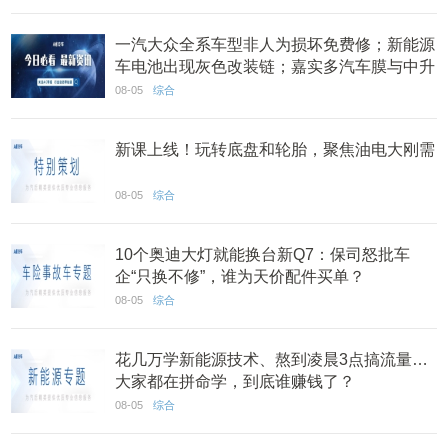
一汽大众全系车型非人为损坏免费修；新能源
车电池出现灰色改装链；嘉实多汽车膜与中升
集团达成合作丨AC早报
08-05
综合
新课上线！玩转底盘和轮胎，聚焦油电大刚需
08-05
综合
10个奥迪大灯就能换台新Q7：保司怒批车
企“只换不修”，谁为天价配件买单？
08-05
综合
花几万学新能源技术、熬到凌晨3点搞流量…
大家都在拼命学，到底谁赚钱了？
08-05
综合