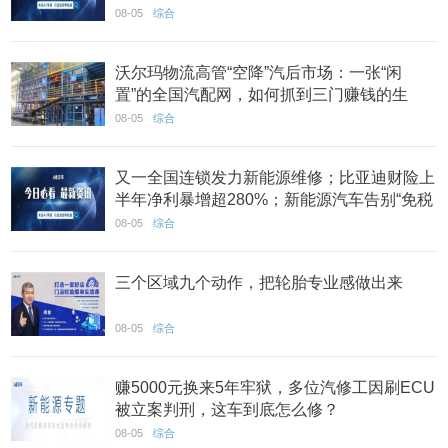
系建设 丨AC早报
08-05
综合
沃尔玛物流高管“空降”汽后市场：一张“闲
置”的全国汽配网，如何抓到三门赚钱的生
意？
08-05
综合
又一全国连锁发力新能源维修；比亚迪财险上
半年净利暴增超280%；新能源汽车告别“免税
时代” 丨AC早报
08-05
综合
三个区域九个动作，把轮胎专业感做出来
08-05
综合
赚5000元换来5年牢狱，多位汽修工因刷ECU
被立案判刑，这车到底怎么修？
08-05
综合