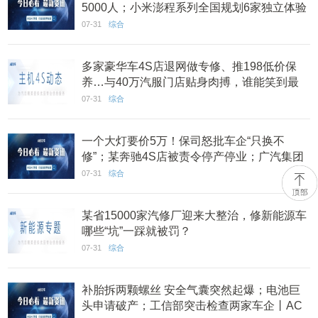
5000人；小米澎程系列全国规划6家独立体验
店丨AC早报
07-31
综合
多家豪华车4S店退网做专修、推198低价保
养…与40万汽服门店贴身肉搏，谁能笑到最
后？
07-31
综合
一个大灯要价5万！保司怒批车企“只换不
修”；某奔驰4S店被责令停产停业；广汽集团
广爱保险经纪获批丨AC早报
07-31
综合
某省15000家汽修厂迎来大整治，修新能源车
哪些“坑”一踩就被罚？
07-31
综合
补胎拆两颗螺丝 安全气囊突然起爆；电池巨
头申请破产；工信部突击检查两家车企丨AC