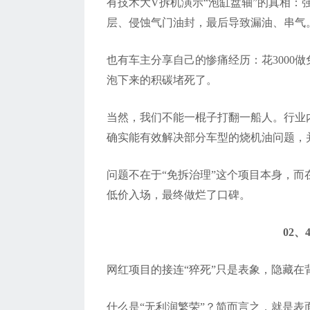
有技术大
V
拆机演示
“
泡缸盘轴
”
的真相：
层、侵蚀气门油封，最后导致漏油、串气
也有车主分享自己的惨痛经历：花
3000
做
泡下来的积碳堵死了
。
当然，
我们不能一棍子打翻一船人。
行业
确实能有效解决部分车型的烧机油问题，
问题不在于
“
免拆治理
”
这个项目本身，而
低价入场，最终做烂了口碑。
02、4
网红项目的接连
“
猝死
”
只是表象，隐藏在
什么是
“
无利润繁荣
”
？简而言之，就是
表