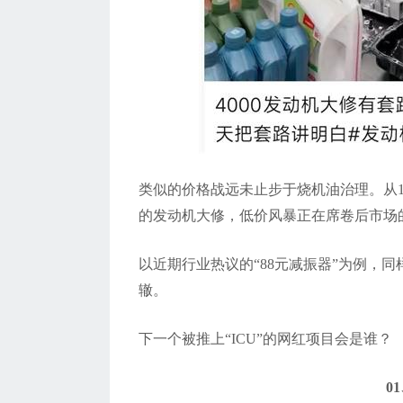
类似的价格战远未止步于烧机油治理。
从
的发动机大修
，低价风暴正在席卷后市场
以近期行业热议的
“88
元减振器
”
为例，同
辙。
下一个被推上
“ICU”
的网红项目会是谁？
0