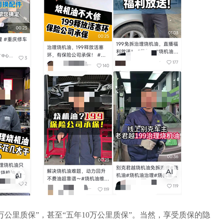
万公里质保
”
，甚至
“
五年
10
万公里质保
”
。当然，享受质保的隐