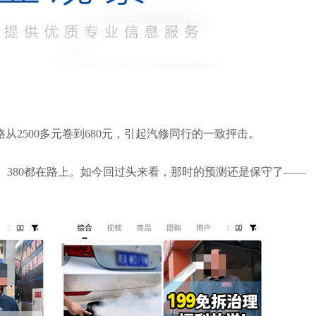
格从
2500
多元卷到
680
元，引起汽修同行的一致抨击。
、
380
都在路上。如今回过头来看，那时的预测还是保守了——