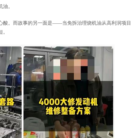
机油。
心酸。而故事的另一面是
——
当免拆治理烧机油从高利润项目
短。