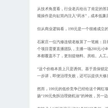
从技术角度看，行业老兵给出了肯定的答
规操作是向缸筒内注入“药水”，成本低廉
但从商业逻辑看，
199
元是一个很难成立
石家庄一位汽修连锁老板算了一笔账：目
个项目需要直播团队，主播一场
200
元
/
小
本都覆盖不了，更别提物料、房租、人工
“这个价格本质上只是诱饵。
基于质保锁
一步讲，即便治理失败，还可以提供大修
然而，
199
元的低价竞争已经给这个网红
扬
“199
元免拆治理烧机油
”
的神效，另一边