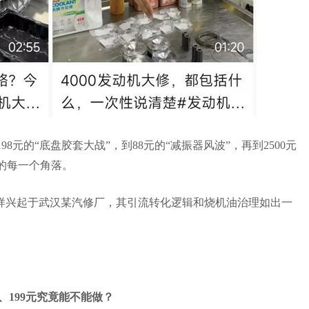
198
元的“底盘胶套大战”，到
88
元的“减振器风波”，再到
2500
元
的每一个角落。
样兴起于武汉某汽修厂，其引流转化逻辑和烧机油治理如出一
1、
199
元究竟能不能做？