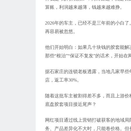
算账，利润越来越薄，钱越来越难挣。
2026
年的车主，已经不是三年前的小白了
再容易被忽悠。
他们开始明白：如果几十块钱的胶套能解
那些
“
根治
”“
保证不复发
”
的话术，开始在
据石家庄的连锁老板透露，
当地几家早些
店，返工率
30%
。
随着这批车主被割得差不多，而且上游价
底盘胶套项目接近尾声？
网红项目通过线上营销打破获客的地域局
务、产品差异化不大时，只能卷价格。但