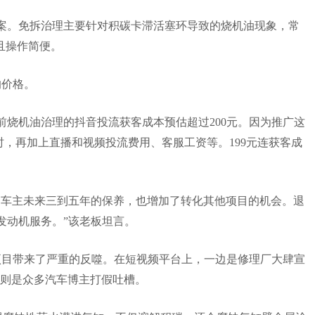
案。免拆治理主要针对积碳卡滞活塞环导致的烧机油现象，常
且操作简便。
的价格。
前烧机油治理的抖音投流获客成本预估
超过
200
元
。因为推广这
时，再加上直播和视频投流费用、客服工资等。
199
元连获客成
。
定车主未来三到五年的保养，也增加了转化其他项目的机会。退
发动机服务
。”
该老板坦言。
项目带来了严重的反噬。在短视频平台上，一边是修理厂大肆宣
则是众多汽车博主打假吐槽。