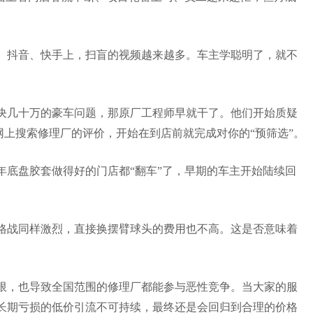
。抖音、快手上，扫盲的视频越来越多。车主学聪明了，就不
决几十万的豪车问题，那原厂工程师早就干了。他们开始质疑
网上搜索修理厂的评价，开始在到店前就完成对你的
“
预筛选
”
。
年底盘胶套做得好的门店都
“
翻车
”
了，早期的车主开始陆续回
格战同样激烈，直接换摆臂球头的费用也不高。这是否意味着
限，
也导致全国范围的修理厂都能参与恶性竞争
。
当大家的服
长期亏损的低价引流不可持续，最终还是会回归到合理的价格