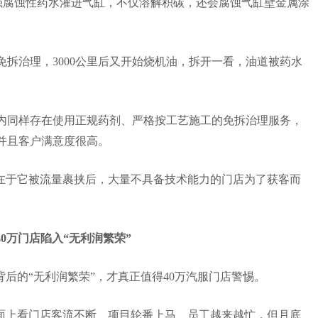
强腐蚀性药水灌进气缸，不仅溶解积碳，还会腐蚀气缸壁金属涂
。
免拆治理，
3000
公里后又开始烧机油，拆开一看，油道被药水
内同样存在使用正规药剂、严格按工艺施工的免拆治理服务，
并且客户满意度很高。
在于它被流量裹挟后，大量不具备技术能力的门店为了获客而
0
万门店陷入
“
无利润繁荣
”
背后的
“
无利润繁荣
”
，才真正值得
40
万汽服门店警惕。
面上看门店客流不断、项目轮番上马、员工越来越忙，但月底