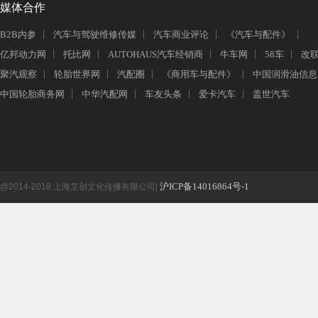
媒体合作
B2B内参
汽车与驾驶维修传媒
汽车商业评论
《汽车与配件》
亿邦动力网
托比网
AUTOHAUS汽车经销商
牛车网
58车
改
聚汽观察
轮胎世界网
汽配圈
《商用车与配件》
中国润滑油信息
中国轮胎商务网
中华汽配网
车友头条
爱卡汽车
盖世汽车
沪ICP备14016864号-1
@2014-2018 上海艾创文化传播有限公司|