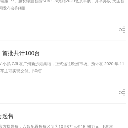
跑 P7、超长续航智能SUV G3i亮相2020北京车展，并举办以“天生智
新闻发布会
[详细]
 首批共计100台
V 小鹏 G3i 在广州新沙港集结，正式运往欧洲市场。预计在 2020 年 11
威车主可实现交付。
[详细]
8万起售
方指导价，六款配置售价区间为10.98万元至15.98万元。
[详细]