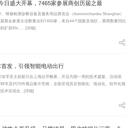
anghai今日盛大开幕，7465家参展商创历届之最
维修检测诊断设备及服务用品展览会（Automechanika Shanghai）
届展会参展企业数量达到7465家，来自44个国家及地区，展商数量同比
扩容9%，...
[详细]
术首发，引领智能电动出行
，采埃孚亚太创新日在上海拉开帷幕，开启为期一周的技术盛宴。活动现
程样车及约70件展品集中亮相，全面呈现其在智能化、电动化、软件化领
术实现全...
[详细]