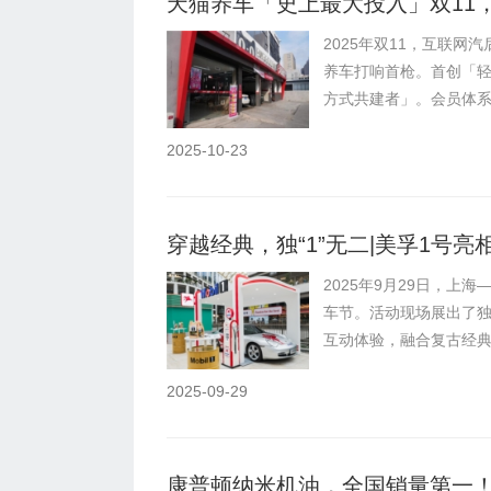
天猫养车「史上最大投入」双11
域流量加码
2025年双11，互联
养车打响首枪。首创「
方式共建者」。会员体系升
2025-10-23
穿越经典，独“1”无二|美孚1号
2025年9月29日，
车节。活动现场展出了
互动体验，融合复古经典汽
2025-09-29
康普顿纳米机油，全国销量第一