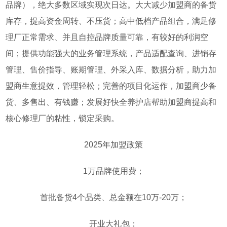
品牌），绝大多数区域实现次日达。大大减少加盟商的备货
库存，提高资金周转、不压货；高中低档产品组合，满足修
理厂正常需求、并且自控品牌质量可靠，有较好的利润空
间；提供功能强大的业务管理系统，产品适配查询、进销存
管理、售价指导、账期管理、外采入库、数据分析，助力加
盟商生意提效，管理轻松；完善的项目化运作，加盟商少
备
货、多售出、有钱赚；发展好快全养护店帮助加盟商提高和
核心修理厂的粘性，锁定采购。
2025
年加盟政策
1
万品牌使用费；
首批备货
4
个品类、总金额在
10
万
-20
万；
开业大礼包；