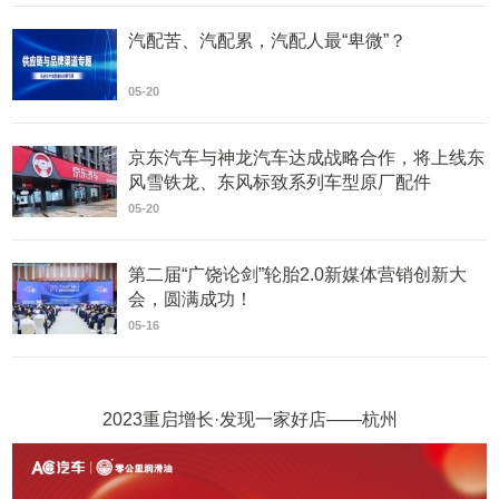
汽配苦、汽配累，汽配人最“卑微”？
05-20
京东汽车与神龙汽车达成战略合作，将上线东
风雪铁龙、东风标致系列车型原厂配件
05-20
第二届“广饶论剑”轮胎2.0新媒体营销创新大
会，圆满成功！
05-16
2023重启增长·发现一家好店——杭州