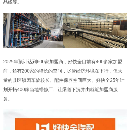
品线等。
2025
年预计达到
600
家加盟商，好快全目前有
400
多家加盟
商，还有
200
家的增长的空间，尽管经济环境在下行，但大
量的县区镇因车龄较长、配件保养空间巨大、好快全
25
年计
划开拓
400
家当地维修厂、让渠道下沉并由就近加盟商服
务。